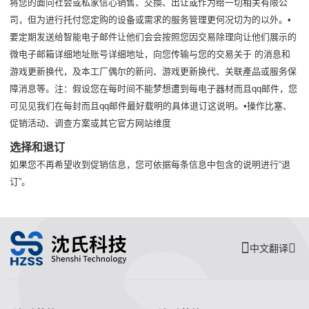
将您的面向社会或私家信心销售、交換、出让或作为给一切相关有限公
司，但为进行托付您定购的设备或需求的服务管理更何况切为的以外。•
要定期发送给智能电子邮件让他们会会按照您因交易除理向让他们展示的
微电子邮箱详细地址账号详细地址，向您传输与您的交易关于 的消息和
游戏更新换代，及本工厂偶尔的新问、游戏更新换代、关联產品或服务保
障消息等。注：假设您在每时间不能梦想遭到每电子器材而且qq邮件，您
可见见我们在每封而且qq邮件最好载明的具体退订这说明。•操作比塞、
促销活动、调查方案或其它官方网站维度
选择和退订
如果您不再希望收到促销信息，您可依据每条信息中包含的说明进行“退
订”。
中文翻译