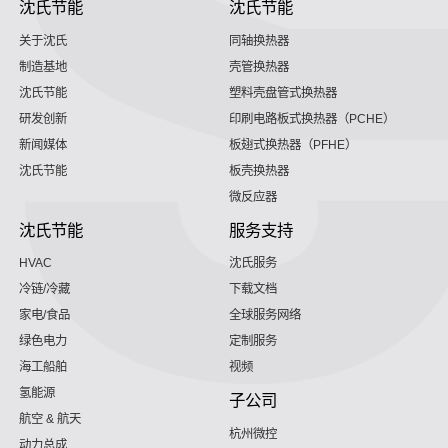
沈氏节能
沈氏节能
关于沈氏
同轴换热器
制造基地
壳管换热器
沈氏节能
塑料壳盘管式换热器
研发创新
印刷电路板式换热器（PCHE）
新闻媒体
板翅式换热器（PFHE）
沈氏节能
板壳换热器
微反应器
沈氏节能
服务支持
HVAC
沈氏服务
冷链/冷藏
下载文档
家电/食品
全球服务网络
绿色电力
定制服务
海工船舶
视频
氢能源
子公司
航空 & 航天
杭州微控
动力总成