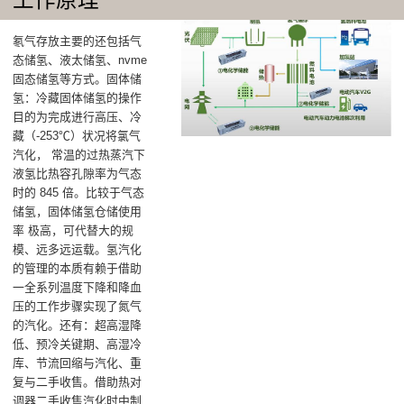
氡气存放主要的还包括气
态储氢、液太储氢、nvme
固态储氢等方式。固体储
氢：冷藏固体储氢的操作
目的为完成进行高压、冷
藏（-253℃）状况将氯气
汽化， 常温的过热蒸汽下
液氢比热容孔隙率为气态
时的 845 倍。比较于气态
储氢，固体储氢仓储使用
率 极高，可代替大的规
模、远多远运载。氢汽化
的管理的本质有赖于借助
一全系列温度下降和降血
压的工作步骤实现了氮气
的汽化‌。还有：超高湿降
低、‌预冷关键期、‌高湿冷
库、‌节流回缩与汽化‌、重
复与二手收售。借助热对
调器二手收售汽化时中制