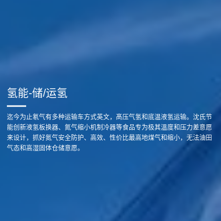
氢能-储/运氢
迄今为止氡气有多种运输车方式英文，髙压气氢和底温液氢运输。沈氏节
能创新液氢板换器、氮气缩小机制冷器等食品专为极其溫度和压力差意愿
来设计，抓好氮气安全防护、高效、性价比最高地煤气和缩小，无法油田
气态和高湿固体仓储意愿。