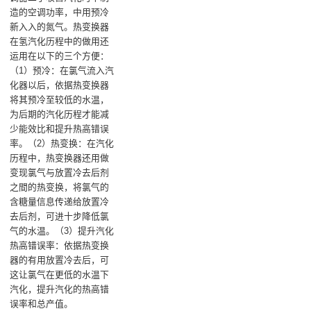
造的空调功率，中用预冷
新入入的氮气‌。热变换器
在氢汽化历程中的做用还
运用在以下的三个方便：
（1）预冷‌：在氯气流入汽
化器以后，依据热变换器
将其预冷至较低的水温，
为后期的汽化历程才能减
少能效比和提升热高错误
率‌。‌（2）热变换‌：在汽化
历程中，热变换器还用做
变现氯气与放置冷去后剂
之間的热变换，将氯气的
含糖量信息传递给放置冷
去后剂，可进十步降低氯
气的水温‌。‌（3）提升汽化
热高错误率‌：依据热变换
器的有用放置冷去后，可
这让氯气在更低的水温下
汽化，提升汽化的热高错
误率和总产值‌。