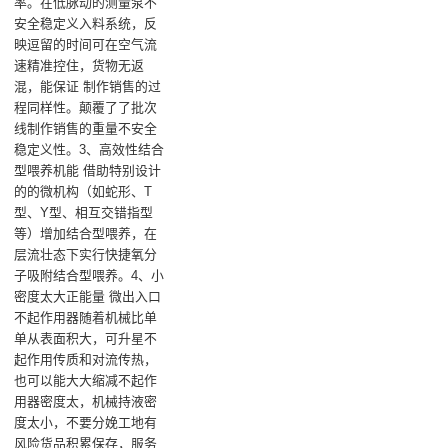
率。在低脉动的测量泵不
安全稳定义入料系统，反
映逗留的时间可在空气流
速精准控住，货物无返
混，能保证 制作销售的过
程同样性。颠覆了了批次
线制作销售的重量不安全
稳定义性。3、高效性结合
型喂养机能 借助特别设计
的的微机构（如蛇形、T
型、Y型、相互交错指型
等）增加结合型喂养，在
层流壮态下实行快捷氧分
子吸附结合型喂养。4、小
密度太大正能量 微出入口
不起作用器随着机械比单
单从表面积大，可升星不
起作用传质和对流传热，
也可以能大大缩减不起作
用器密度太，机械持液密
度太小，不要分娩工地有
风险货品积累保存，服务