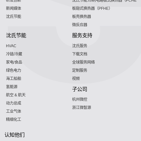
研发创新
沈氏节能:印刷电路板式换热器（PCHE）
新闻媒体
板翅式换热器（PFHE）
沈氏节能
板壳换热器
微反应器
沈氏节能
服务支持
HVAC
沈氏服务
冷链/冷藏
下载文档
家电/食品
全球服务网络
绿色电力
定制服务
海工船舶
视频
氢能源
子公司
航空 & 航天
杭州微控
动力总成
浙江微智源
工业气体
精细化工
认知他们