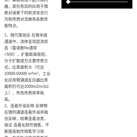
器，其任务目的应用于微
绝对误差下的射流攻击行
为和传质对流换热系数性
能特点。
1、微尺度效应 在微米级
通道中，流体呈现层流状
态（雷诺数Re通常
<500），扩散距离极短，
分子扩散成为主要传质方
式。比表面积大（可达
10000-50000 m²/m³，工业
化应用微通道反应器比表
面积仍可达1000m2/m3以
上），传热传质效率极
高。
2、连着外溢反映 反映物
在微的通道连着外溢并融
合反映，结果连着流黑，
保证 连着化制作销售，不
断提高制作销售学习效