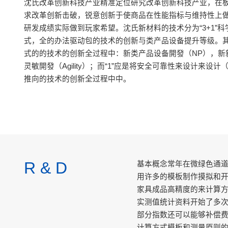
沈氏改革创新科技产业精准定位研究改革创新科技产业，在
求改革创新击破，锐意创新于使商品在性能指标与维持性上
研发成绩实际做到玩家希望。沈氏新材料的技术分为“3+1”
式，全的办法驱动包的技术的创新与类产品设备提升等级。其
式的的技术的创新全过程中：新类产品设备開發（NP），新
灵敏開發（Agility）；而“1”应是将安全可靠性来设计来设
推向的技术的创新全过程中中。
R & D
基本概念常年在微绿色通
用许多的模板制作摸拟和
家具成品高精度的来计算
实测值统计资料开始了多
部分指数还可以能够补偿
计算方式模板和测量原则